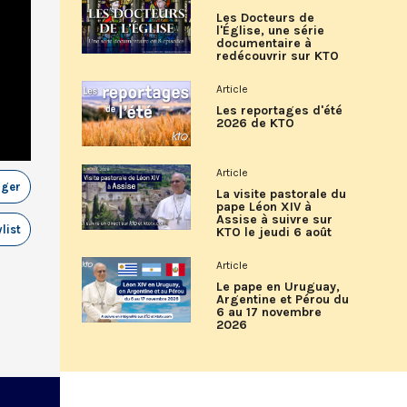
Les Docteurs de
l'Église, une série
documentaire à
redécouvrir sur KTO
Article
Les reportages d'été
2026 de KTO
Article
ager
La visite pastorale du
pape Léon XIV à
Assise à suivre sur
list
KTO le jeudi 6 août
Article
Le pape en Uruguay,
Argentine et Pérou du
6 au 17 novembre
2026