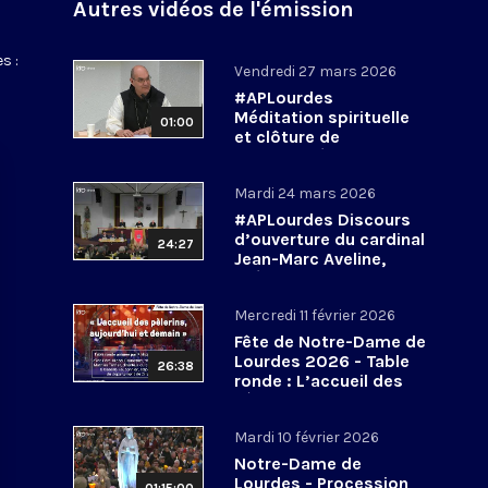
Autres vidéos de l'émission
s :
Vendredi 27 mars 2026
#APLourdes
Méditation spirituelle
01:00
et clôture de
l’Assemblée des
évêques de France - 27
Mardi 24 mars 2026
mars 2026
#APLourdes Discours
d’ouverture du cardinal
24:27
Jean-Marc Aveline,
président de la CEF -
24 mars 2026
Mercredi 11 février 2026
Fête de Notre-Dame de
Lourdes 2026 - Table
26:38
ronde : L’accueil des
pèlerins, aujourd’hui et
demain
Mardi 10 février 2026
Notre-Dame de
Lourdes - Procession
01:15:00