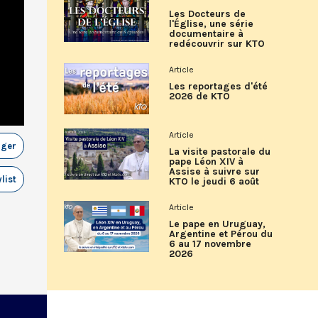
Les Docteurs de
l'Église, une série
documentaire à
redécouvrir sur KTO
Article
Les reportages d'été
2026 de KTO
Article
ager
La visite pastorale du
pape Léon XIV à
Assise à suivre sur
list
KTO le jeudi 6 août
Article
Le pape en Uruguay,
Argentine et Pérou du
6 au 17 novembre
2026