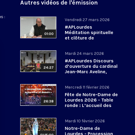
Autres vidéos de l'émission
s :
Vendredi 27 mars 2026
#APLourdes
Méditation spirituelle
01:00
et clôture de
l’Assemblée des
évêques de France - 27
Mardi 24 mars 2026
mars 2026
#APLourdes Discours
d’ouverture du cardinal
24:27
Jean-Marc Aveline,
président de la CEF -
24 mars 2026
Mercredi 11 février 2026
Fête de Notre-Dame de
Lourdes 2026 - Table
26:38
ronde : L’accueil des
pèlerins, aujourd’hui et
demain
Mardi 10 février 2026
Notre-Dame de
Lourdes - Procession
01:15:00