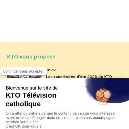
KTO vous propose
Article
Les reportages d'été 2026 de KTO
Article
La visite pastorale du pape Léon
XIV à Assise à suivre sur KTO le
jeudi 6 août
Article