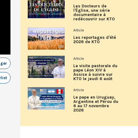
Les Docteurs de
l'Église, une série
documentaire à
redécouvrir sur KTO
Article
Les reportages d'été
2026 de KTO
Article
ager
La visite pastorale du
pape Léon XIV à
Assise à suivre sur
list
KTO le jeudi 6 août
Article
Le pape en Uruguay,
Argentine et Pérou du
6 au 17 novembre
2026