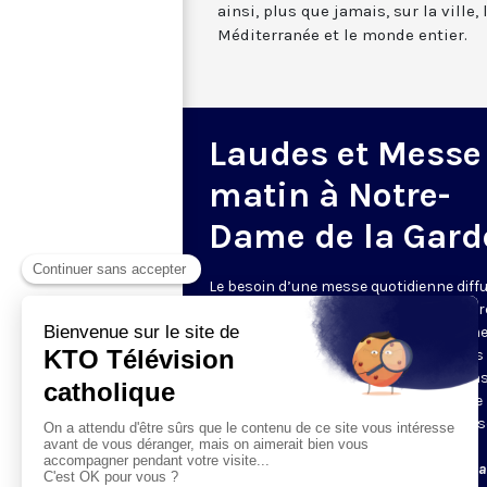
ainsi, plus que jamais, sur la ville,
Méditerranée et le monde entier.
Laudes et Messe
matin à Notre-
Dame de la Gard
Le besoin d’une messe quotidienne diff
la télévision a été exprimé d’une manièr
encore plus forte pendant le confinem
dans de nombreux pays francophones 
maintient depuis la reprise. KTO retran
en direct de la basilique Notre-Dame de 
Garde, à Marseille, les laudes et la mess
Le lundi à 7h25, la messe
Du mardi au samedi à 7h25, messe avec l