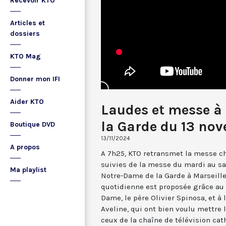
Recevoir KTO
Articles et
dossiers
KTO Mag
Donner mon IFI
Aider KTO
Laudes et messe à
la Garde du 13 no
Boutique DVD
13/11/2024
A propos
A 7h25, KTO retransmet la messe ch
suivies de la messe du mardi au sa
Ma playlist
Notre-Dame de la Garde à Marseille
quotidienne est proposée grâce au 
Dame, le père Olivier Spinosa, et à
Aveline, qui ont bien voulu mettr
ceux de la chaîne de télévision cat