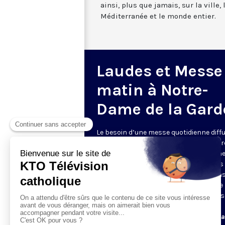
ainsi, plus que jamais, sur la ville,
Méditerranée et le monde entier.
Laudes et Messe
matin à Notre-
Dame de la Gard
Le besoin d’une messe quotidienne diff
la télévision a été exprimé d’une manièr
encore plus forte pendant le confinem
dans de nombreux pays francophones 
maintient depuis la reprise. KTO retran
en direct de la basilique Notre-Dame de 
Garde, à Marseille, les laudes et la mess
Le lundi à 7h25, la messe
Du mardi au samedi à 7h25, messe avec l