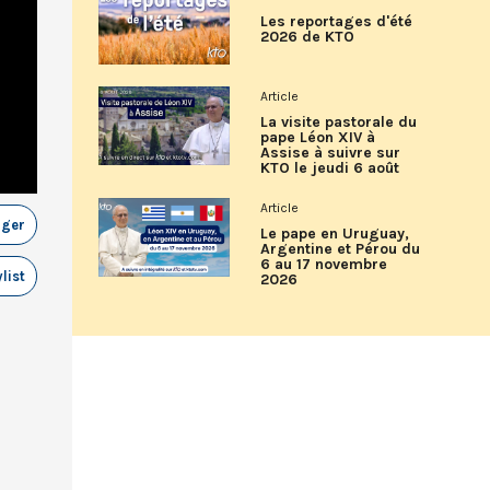
Les reportages d'été
2026 de KTO
Article
La visite pastorale du
pape Léon XIV à
Assise à suivre sur
KTO le jeudi 6 août
Article
ager
Le pape en Uruguay,
Argentine et Pérou du
6 au 17 novembre
list
2026