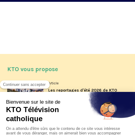
KTO vous propose
Article
Les reportages d'été 2026 de KTO
Article
La visite pastorale du pape Léon
XIV à Assise à suivre sur KTO le
jeudi 6 août