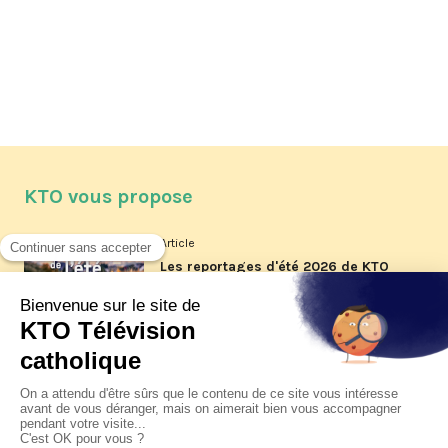
KTO vous propose
Article
Les reportages d'été 2026 de KTO
Article
La visite pastorale du pape Léon
XIV à Assise à suivre sur KTO le
jeudi 6 août
Article