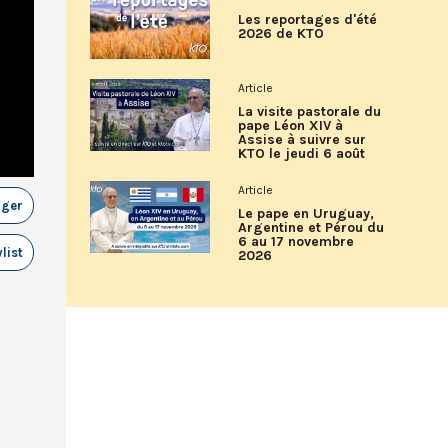
Les reportages d'été
2026 de KTO
Article
La visite pastorale du
pape Léon XIV à
Assise à suivre sur
KTO le jeudi 6 août
Article
ager
Le pape en Uruguay,
Argentine et Pérou du
6 au 17 novembre
list
2026