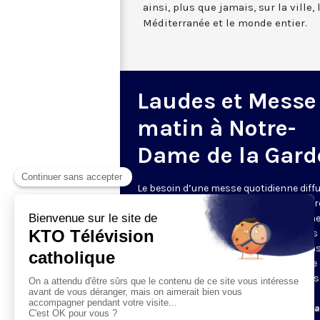
ainsi, plus que jamais, sur la ville,
Méditerranée et le monde entier.
Laudes et Messe
matin à Notre-
Dame de la Gard
Le besoin d’une messe quotidienne diff
la télévision a été exprimé d’une manièr
encore plus forte pendant le confinem
dans de nombreux pays francophones 
maintient depuis la reprise. KTO retran
en direct de la basilique Notre-Dame de 
Garde, à Marseille, les laudes et la mess
Le lundi à 7h25, la messe
Du mardi au samedi à 7h25, messe avec l