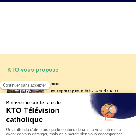
KTO vous propose
Article
Les reportages d'été 2026 de KTO
Article
La visite pastorale du pape Léon
XIV à Assise à suivre sur KTO le
jeudi 6 août