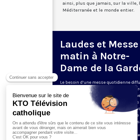
ainsi, plus que jamais, sur la ville,
Méditerranée et le monde entier.
Laudes et Messe
matin à Notre-
Dame de la Gard
Le besoin d’une messe quotidienne diff
la télévision a été exprimé d’une manièr
encore plus forte pendant le confinem
dans de nombreux pays francophones 
maintient depuis la reprise. KTO retran
en direct de la basilique Notre-Dame de 
Garde, à Marseille, les laudes et la mess
Le lundi à 7h25, la messe
Du mardi au samedi à 7h25, messe avec l