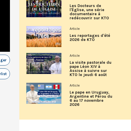
Les Docteurs de
l'Église, une série
documentaire à
redécouvrir sur KTO
Article
Les reportages d'été
2026 de KTO
Article
ager
La visite pastorale du
pape Léon XIV à
Assise à suivre sur
list
KTO le jeudi 6 août
Article
Le pape en Uruguay,
Argentine et Pérou du
6 au 17 novembre
2026