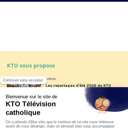
KTO vous propose
Article
Les reportages d'été 2026 de KTO
Article
La visite pastorale du pape Léon
XIV à Assise à suivre sur KTO le
jeudi 6 août