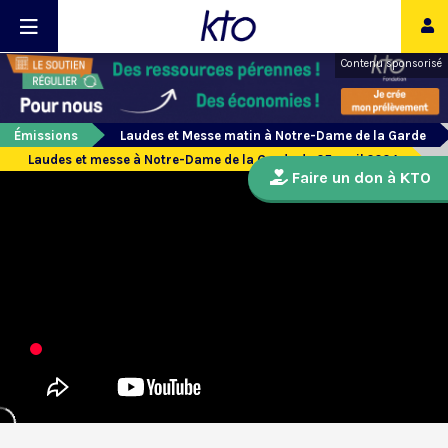
Contenu sponsorisé
Émissions
Laudes et Messe matin à Notre-Dame de la Garde
Laudes et messe à Notre-Dame de la Garde du 25 avril 2024
Faire un don à KTO