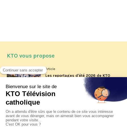
KTO vous propose
Article
Les reportages d'été 2026 de KTO
Article
La visite pastorale du pape Léon
XIV à Assise à suivre sur KTO le
jeudi 6 août
Article