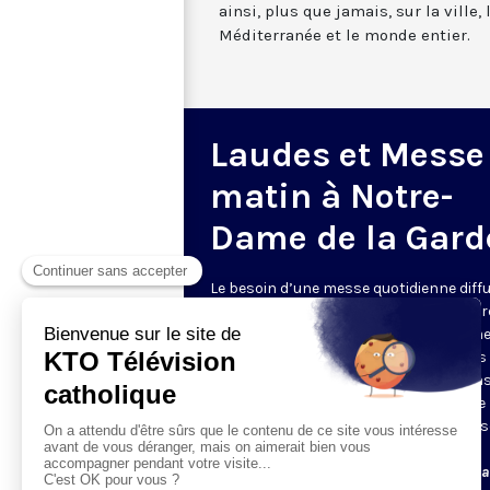
ainsi, plus que jamais, sur la ville,
Méditerranée et le monde entier.
Laudes et Messe
matin à Notre-
Dame de la Gard
Le besoin d’une messe quotidienne diff
la télévision a été exprimé d’une manièr
encore plus forte pendant le confinem
dans de nombreux pays francophones 
maintient depuis la reprise. KTO retran
en direct de la basilique Notre-Dame de 
Garde, à Marseille, les laudes et la mess
Le lundi à 7h25, la messe
Du mardi au samedi à 7h25, messe avec l