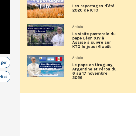
Les reportages d'été
2026 de KTO
Article
La visite pastorale du
pape Léon XIV à
Assise à suivre sur
KTO le jeudi 6 août
Article
ager
Le pape en Uruguay,
Argentine et Pérou du
6 au 17 novembre
list
2026