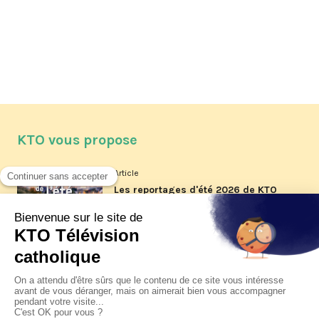
KTO vous propose
Article
Les reportages d'été 2026 de KTO
Article
La visite pastorale du pape Léon
XIV à Assise à suivre sur KTO le
jeudi 6 août
Article