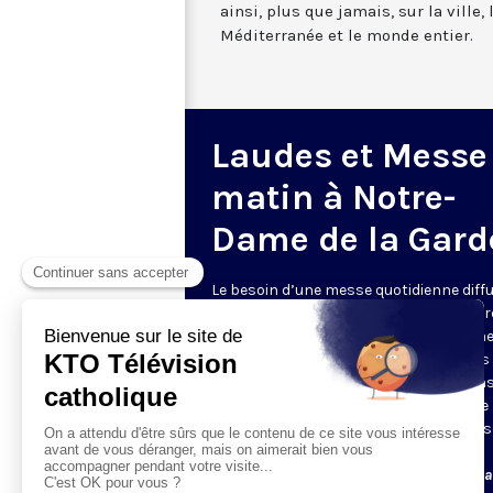
ainsi, plus que jamais, sur la ville,
Méditerranée et le monde entier.
Laudes et Messe
matin à Notre-
Dame de la Gard
Le besoin d’une messe quotidienne diff
la télévision a été exprimé d’une manièr
encore plus forte pendant le confinem
dans de nombreux pays francophones 
maintient depuis la reprise. KTO retran
en direct de la basilique Notre-Dame de 
Garde, à Marseille, les laudes et la mess
Le lundi à 7h25, la messe
Du mardi au samedi à 7h25, messe avec l