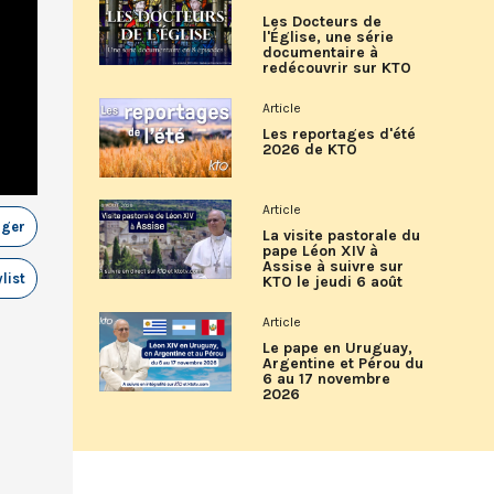
Les Docteurs de
l'Église, une série
documentaire à
redécouvrir sur KTO
Article
Les reportages d'été
2026 de KTO
Article
ager
La visite pastorale du
pape Léon XIV à
Assise à suivre sur
list
KTO le jeudi 6 août
Article
Le pape en Uruguay,
Argentine et Pérou du
6 au 17 novembre
2026