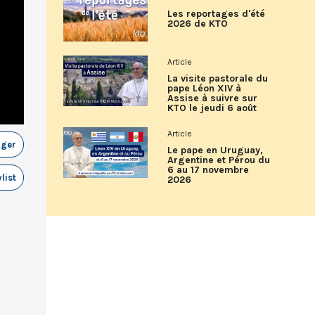
Les reportages d'été
2026 de KTO
Article
La visite pastorale du
pape Léon XIV à
Assise à suivre sur
KTO le jeudi 6 août
Article
ager
Le pape en Uruguay,
Argentine et Pérou du
6 au 17 novembre
list
2026