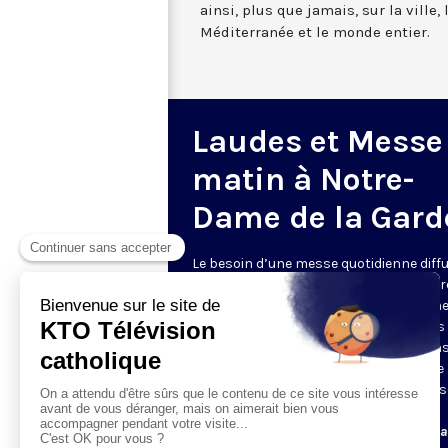
ainsi, plus que jamais, sur la ville,
Méditerranée et le monde entier.
Laudes et Messe
matin à Notre-
Dame de la Gard
Le besoin d’une messe quotidienne diff
la télévision a été exprimé d’une manièr
encore plus forte pendant le confinem
dans de nombreux pays francophones 
maintient depuis la reprise. KTO retran
en direct de la basilique Notre-Dame de 
Garde, à Marseille, les laudes et la mess
Le lundi à 7h25, la messe
Du mardi au samedi à 7h25, messe avec l