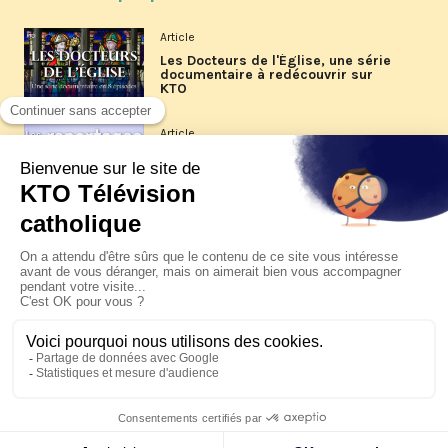
Article
Les Docteurs de l'Église, une série
documentaire à redécouvrir sur
KTO
Article
Les reportages d'été 2026 de KTO
Article
La visite pastorale du pape Léon
XIV à Assise à suivre sur KTO le
jeudi 6 août
Article
Le pape en Uruguay, Argentine et
Pérou du 6 au 17 novembre 2026