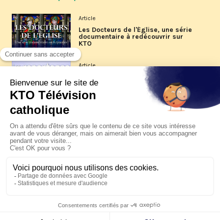
Article
Les Docteurs de l'Église, une série
documentaire à redécouvrir sur
KTO
Article
Les reportages d'été 2026 de KTO
Article
La visite pastorale du pape Léon
XIV à Assise à suivre sur KTO le
jeudi 6 août
Article
Le pape en Uruguay, Argentine et
Pérou du 6 au 17 novembre 2026