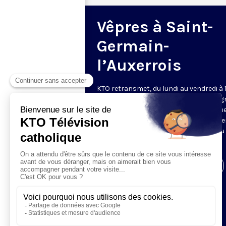
Vêpres à Saint-
Germain-
l’Auxerrois
KTO retransmet, du lundi au vendredi à 
les vêpres en direct de Saint-Germain g
une technologie innovante : un système
captation multicaméra en direct total
automatisé, qui offre une réalisation au
près de la célébration.
Visiter la page de l'émission