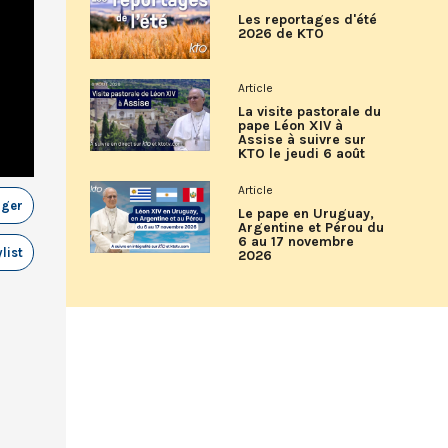
Les reportages d'été
2026 de KTO
Article
La visite pastorale du
pape Léon XIV à
Assise à suivre sur
KTO le jeudi 6 août
Article
ager
Le pape en Uruguay,
Argentine et Pérou du
6 au 17 novembre
list
2026