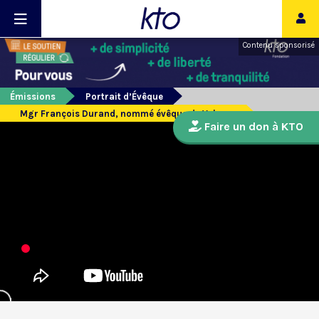
Contenu sponsorisé
Émissions
Portrait d’Évêque
Mgr François Durand, nommé évêque de Valence
Faire un don à KTO