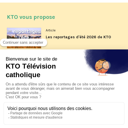
KTO vous propose
Article
Les reportages d'été 2026 de KTO
Article
La visite pastorale du pape Léon
XIV à Assise à suivre sur KTO le
jeudi 6 août
Article
Le pape en Uruguay, Argentine et
Pérou du 6 au 17 novembre 2026
© KTO 2026 —
Contact
—
Mentions légales