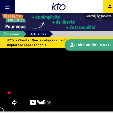
Contenu sponsorisé
Émissions
Actualités
#?TerreSainte : Que les otages soient tout de suite relâchés »
Faire un don à KTO
implore le pape François