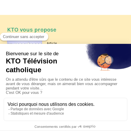
KTO vous propose
Article
Les reportages d'été 2026 de KTO
Article
La visite pastorale du pape Léon
XIV à Assise à suivre sur KTO le
jeudi 6 août
Article
Le pape en Uruguay, Argentine et
Pérou du 6 au 17 novembre 2026