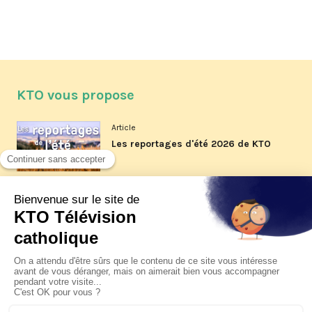
KTO vous propose
Article
Les reportages d'été 2026 de KTO
Article
La visite pastorale du pape Léon
XIV à Assise à suivre sur KTO le
jeudi 6 août
Article
Le pape en Uruguay, Argentine et
Pérou du 6 au 17 novembre 2026