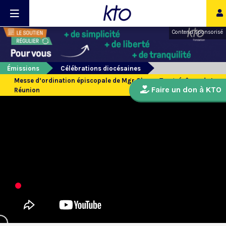
Contenu sponsorisé
Émissions
Célébrations diocésaines
Messe d’ordination épiscopale de Mgr Chane-Teng, évêque de La
Faire un don à KTO
Réunion