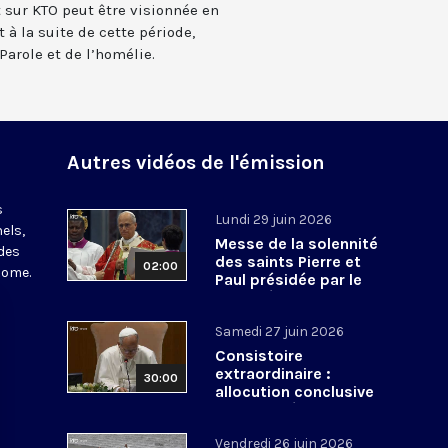
t sur KTO peut être visionnée en
 à la suite de cette période,
Parole et de l’homélie.
Autres vidéos de l'émission
s
Lundi 29 juin 2026
els,
Messe de la solennité
des
des saints Pierre et
02:00
Rome.
Paul présidée par le
pape Léon XIV - 29 juin
2026
Samedi 27 juin 2026
Consistoire
extraordinaire :
30:00
allocution conclusive
du pape Léon XIV et Te
Deum - 27 juin 2026
Vendredi 26 juin 2026