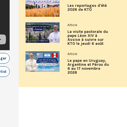
Les reportages d'été
2026 de KTO
Article
La visite pastorale du
pape Léon XIV à
Assise à suivre sur
KTO le jeudi 6 août
Article
ager
Le pape en Uruguay,
Argentine et Pérou du
6 au 17 novembre
list
2026