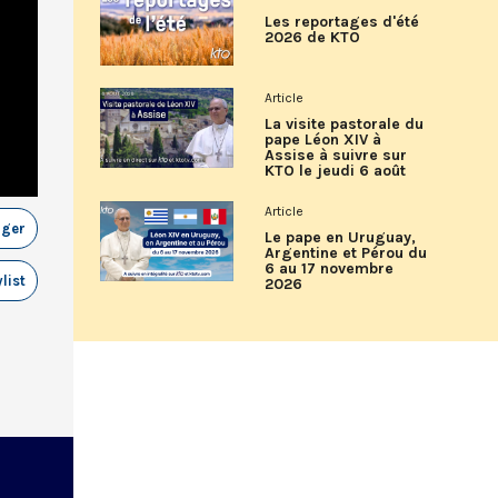
Les reportages d'été
2026 de KTO
Article
La visite pastorale du
pape Léon XIV à
Assise à suivre sur
KTO le jeudi 6 août
Article
ager
Le pape en Uruguay,
Argentine et Pérou du
6 au 17 novembre
list
2026