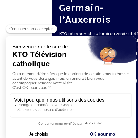
Germain-
l’Auxerrois
KTO retransmet, du lundi au vendredi à 
les vêpres en direct de Saint-Germain g
une technologie innovante : un système
captation multicaméra en direct total
automatisé, qui offre une réalisation au
près de la célébration.
Visiter la page de l'émission