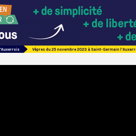
’Auxerrois
Vêpres du 25 novembre 2023 à Saint-Germain l’Auxerr