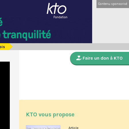
Contenu sponsorisé
ois
Faire un don à KTO
KTO vous propose
Article