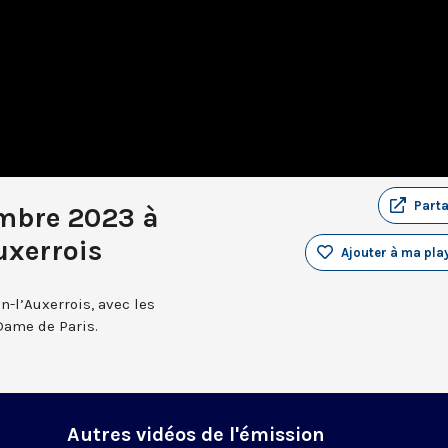
Part
mbre 2023 à
uxerrois
Ajouter à ma play
n-l’Auxerrois, avec les
Dame de Paris.
Autres vidéos de l'émission