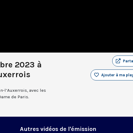
Part
bre 2023 à
uxerrois
Ajouter à ma play
n-l’Auxerrois, avec les
Dame de Paris.
Autres vidéos de l'émission