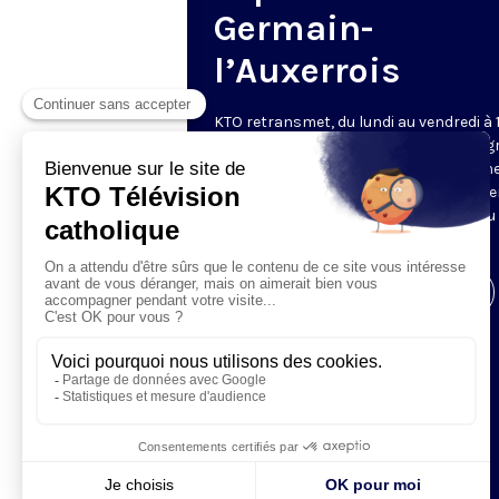
Germain-
l’Auxerrois
KTO retransmet, du lundi au vendredi à 
les vêpres en direct de Saint-Germain g
une technologie innovante : un système
captation multicaméra en direct total
automatisé, qui offre une réalisation au
près de la célébration.
Visiter la page de l'émission