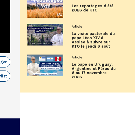
Les reportages d'été
2026 de KTO
Article
La visite pastorale du
pape Léon XIV à
Assise à suivre sur
KTO le jeudi 6 août
Article
ager
Le pape en Uruguay,
Argentine et Pérou du
6 au 17 novembre
list
2026