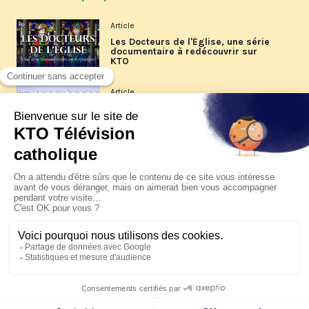
Article
Les Docteurs de l'Église, une série
documentaire à redécouvrir sur
KTO
Article
Les reportages d'été 2026 de KTO
Article
La visite pastorale du pape Léon
XIV à Assise à suivre sur KTO le
jeudi 6 août
Article
Le pape en Uruguay, Argentine et
Pérou du 6 au 17 novembre 2026