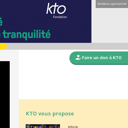
Contenu sponsorisé
s
Faire un don à KTO
KTO vous propose
Article