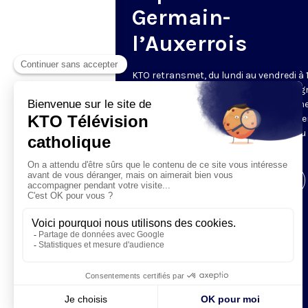
Germain-
l’Auxerrois
KTO retransmet, du lundi au vendredi à 
les vêpres en direct de Saint-Germain g
une technologie innovante : un système
captation multicaméra en direct total
automatisé, qui offre une réalisation au
près de la célébration.
Visiter la page de l'émission