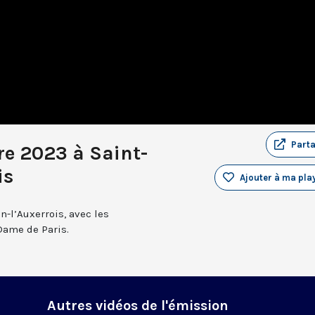
Part
re 2023 à Saint-
is
Ajouter à ma play
n-l’Auxerrois, avec les
Dame de Paris.
Autres vidéos de l'émission