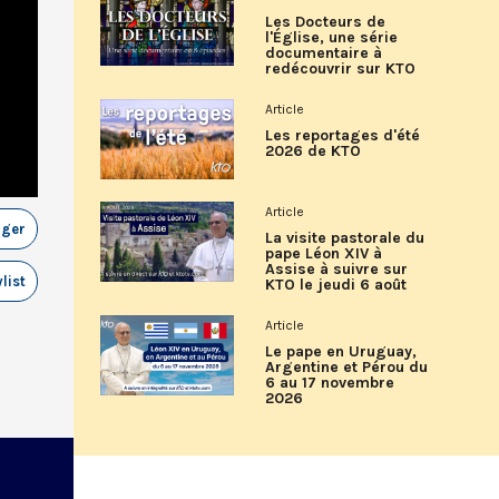
Les Docteurs de
l'Église, une série
documentaire à
redécouvrir sur KTO
Article
Les reportages d'été
2026 de KTO
Article
ager
La visite pastorale du
pape Léon XIV à
Assise à suivre sur
list
KTO le jeudi 6 août
Article
Le pape en Uruguay,
Argentine et Pérou du
6 au 17 novembre
2026