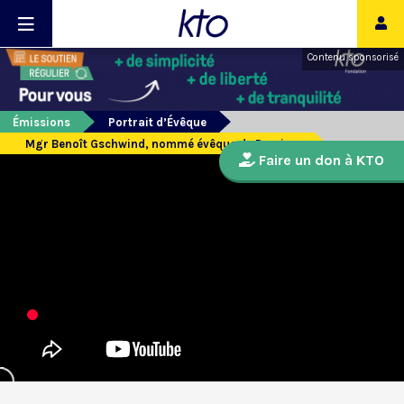
Contenu sponsorisé
Émissions
Portrait d’Évêque
Mgr Benoît Gschwind, nommé évêque de Pamiers
Faire un don à KTO