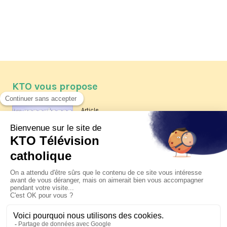
KTO vous propose
Article
Les reportages d'été 2026 de KTO
Article
La visite pastorale du pape Léon
XIV à Assise à suivre sur KTO le
jeudi 6 août
Article
Le pape en Uruguay, Argentine et
Pérou du 6 au 17 novembre 2026