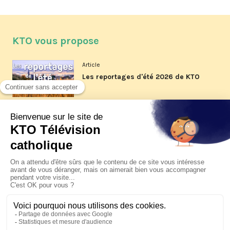
KTO vous propose
Article
Les reportages d'été 2026 de KTO
Article
La visite pastorale du pape Léon
XIV à Assise à suivre sur KTO le
jeudi 6 août
Article
Le pape en Uruguay, Argentine et
Pérou du 6 au 17 novembre 2026