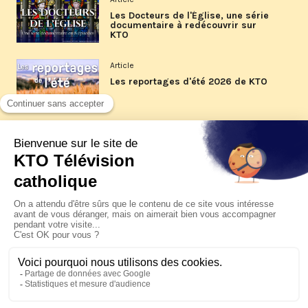
Les Docteurs de l'Église, une série
documentaire à redécouvrir sur
KTO
Article
Les reportages d'été 2026 de KTO
Article
La visite pastorale du pape Léon
XIV à Assise à suivre sur KTO le
jeudi 6 août
Article
Le pape en Uruguay, Argentine et
Pérou du 6 au 17 novembre 2026
© KTO 2026 —
Contact
—
Mentions légales