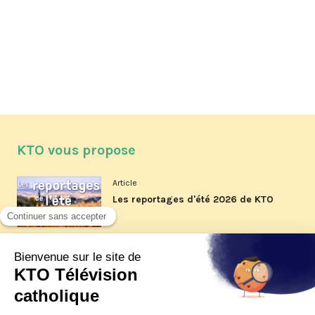
KTO vous propose
Article
Les reportages d'été 2026 de KTO
Article
La visite pastorale du pape Léon
XIV à Assise à suivre sur KTO le
jeudi 6 août