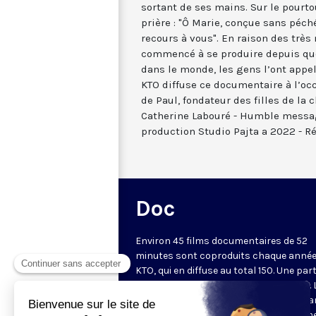
sortant de ses mains. Sur le pourto
prière : "Ô Marie, conçue sans péch
recours à vous". En raison des trè
commencé à se produire depuis que
dans le monde, les gens l’ont appel
KTO diffuse ce documentaire à l’occ
de Paul, fondateur des filles de la 
Catherine Labouré - Humble messag
production Studio Pajta a 2022 - Ré
Doc
Environ 45 films documentaires de 52
minutes sont coproduits chaque année
KTO, qui en diffuse au total 150. Une part
d'entre eux est disponible sur Internet. 
chaîne privilégie des documents metta
valeur une vision chrétienne de l'homm