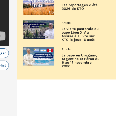
Les reportages d'été
2026 de KTO
Article
La visite pastorale du
pape Léon XIV à
Assise à suivre sur
KTO le jeudi 6 août
Article
ager
Le pape en Uruguay,
Argentine et Pérou du
6 au 17 novembre
list
2026