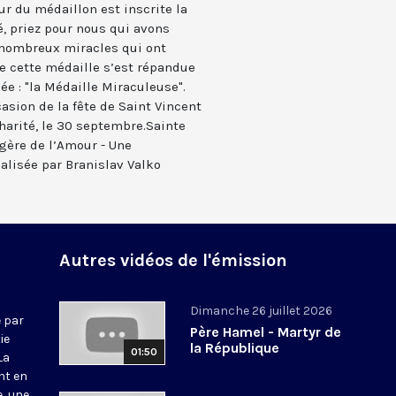
ur du médaillon est inscrite la
é, priez pour nous qui avons
s nombreux miracles qui ont
 cette médaille s’est répandue
ée : "la Médaille Miraculeuse".
asion de la fête de Saint Vincent
charité, le 30 septembre.Sainte
ère de l’Amour - Une
alisée par Branislav Valko
Autres vidéos de l'émission
Dimanche 26 juillet 2026
 par
Père Hamel - Martyr de
ie
la République
01:50
La
nt en
e, une