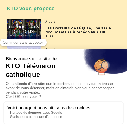
KTO vous propose
Article
Les Docteurs de l'Église, une série
documentaire à redécouvrir sur
KTO
Article
Les reportages d'été 2026 de KTO
Article
La visite pastorale du pape Léon
XIV à Assise à suivre sur KTO le
jeudi 6 août
Article
Le pape en Uruguay, Argentine et
Pérou du 6 au 17 novembre 2026