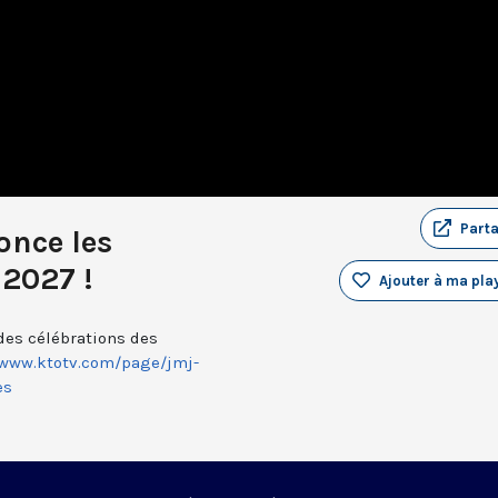
Part
once les
 2027 !
Ajouter à ma play
ndes célébrations des
/www.ktotv.com/page/jmj-
es