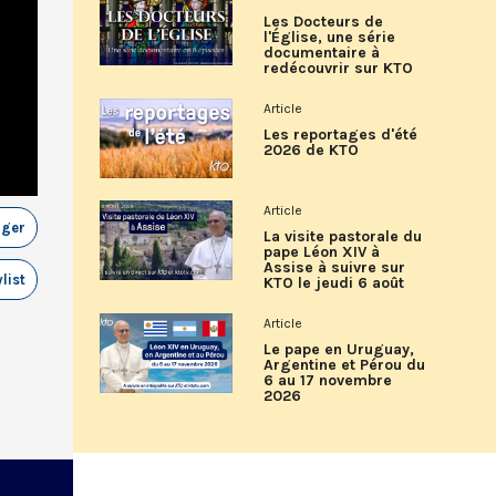
Les Docteurs de
l'Église, une série
documentaire à
redécouvrir sur KTO
Article
Les reportages d'été
2026 de KTO
Article
ager
La visite pastorale du
pape Léon XIV à
Assise à suivre sur
list
KTO le jeudi 6 août
Article
Le pape en Uruguay,
Argentine et Pérou du
6 au 17 novembre
2026