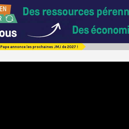
e Pape annonce les prochaines JMJ de 2027 !