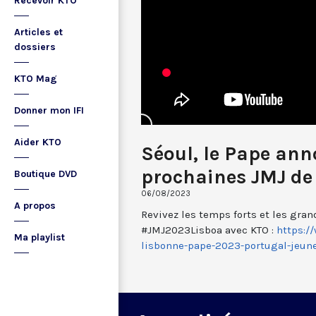
Recevoir KTO
Articles et
dossiers
KTO Mag
Donner mon IFI
Aider KTO
Séoul, le Pape ann
prochaines JMJ de
Boutique DVD
06/08/2023
A propos
Revivez les temps forts et les gra
#JMJ2023Lisboa avec KTO :
https:/
Ma playlist
lisbonne-pape-2023-portugal-jeun