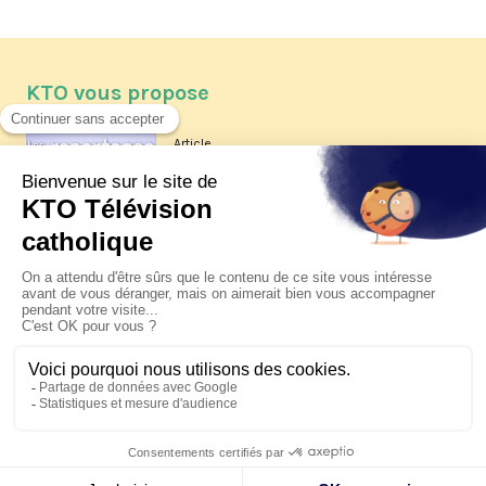
KTO vous propose
Article
Les reportages d'été 2026 de KTO
Article
La visite pastorale du pape Léon
XIV à Assise à suivre sur KTO le
jeudi 6 août
Article
Le pape en Uruguay, Argentine et
Pérou du 6 au 17 novembre 2026