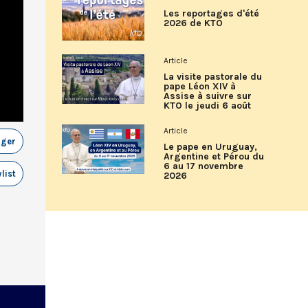
Les reportages d'été
2026 de KTO
Article
La visite pastorale du
pape Léon XIV à
Assise à suivre sur
KTO le jeudi 6 août
Article
ager
Le pape en Uruguay,
Argentine et Pérou du
6 au 17 novembre
list
2026