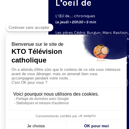
L’oeil de
L’
Œil
de… : chroniques
Le jeudi • 20h30 • 3 min
Les pères Cédric Burgun, Marc Rastoin,
Bernard Devert ou Éric de Beukelaer… il
chacun un regard bien à eux. Leurs
chroniques bousculent et donnent à
réfléchir. Ce sont les chroniqueurs de KT
viennent partager leur point de vue sur
sujet qui leur tient à coeur.
Visiter la page de l'émission