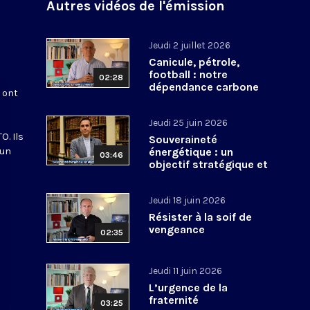
Autres vidéos de l'émission
Jeudi 2 juillet 2026
Canicule, pétrole,
football : notre
02:28
dépendance carbone
s ont
Jeudi 25 juin 2026
O. Ils
Souveraineté
 un
énergétique : un
03:46
objectif stratégique et
spirituel
Jeudi 18 juin 2026
Résister à la soif de
vengeance
02:35
Jeudi 11 juin 2026
L’urgence de la
fraternité
03:25