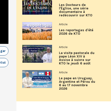
Les Docteurs de
l'Église, une série
documentaire à
redécouvrir sur KTO
Article
Les reportages d'été
2026 de KTO
Article
ager
La visite pastorale du
pape Léon XIV à
Assise à suivre sur
list
KTO le jeudi 6 août
Article
Le pape en Uruguay,
Argentine et Pérou du
6 au 17 novembre
2026