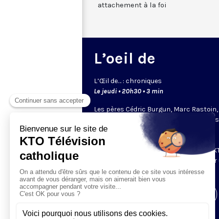
attachement à la foi
L’oeil de
L’
Œil
de… : chroniques
Le jeudi • 20h30 • 3 min
Les pères Cédric Burgun, Marc Rastoin,
Bernard Devert ou Éric de Beukelaer… il
chacun un regard bien à eux. Leurs
chroniques bousculent et donnent à
réfléchir. Ce sont les chroniqueurs de KT
viennent partager leur point de vue sur
sujet qui leur tient à coeur.
Visiter la page de l'émission