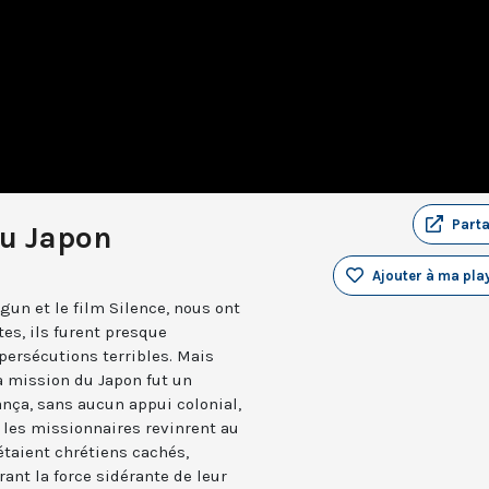
Part
au Japon
Ajouter à ma play
gun et le film Silence, nous ont
tes, ils furent presque
persécutions terribles. Mais
la mission du Japon fut un
ança, sans aucun appui colonial,
 les missionnaires revinrent au
étaient chrétiens cachés,
rant la force sidérante de leur