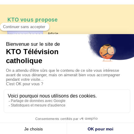
KTO vous propose
Article
Les reportages d'été 2026 de KTO
Article
La visite pastorale du pape Léon
XIV à Assise à suivre sur KTO le
jeudi 6 août
Article
Le pape en Uruguay, Argentine et
Pérou du 6 au 17 novembre 2026
© KTO 2026 —
Contact
—
Mentions légales