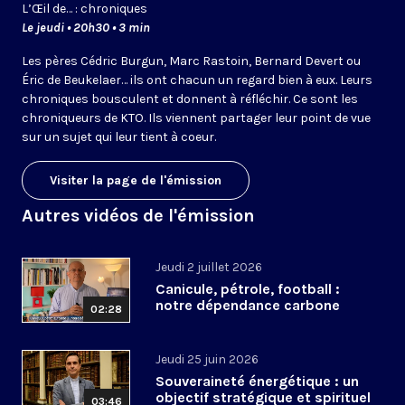
L’
Œil
de… : chroniques
Le jeudi • 20h30 • 3 min
Les pères Cédric Burgun, Marc Rastoin, Bernard Devert ou
Éric de Beukelaer… ils ont chacun un regard bien à eux. Leurs
chroniques bousculent et donnent à réfléchir. Ce sont les
chroniqueurs de KTO. Ils viennent partager leur point de vue
sur un sujet qui leur tient à coeur.
Visiter la page de l'émission
Autres vidéos de l'émission
Jeudi 2 juillet 2026
Canicule, pétrole, football :
notre dépendance carbone
02:28
Jeudi 25 juin 2026
Souveraineté énergétique : un
objectif stratégique et spirituel
03:46