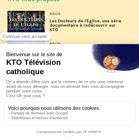
Article
Les Docteurs de l'Église, une série
documentaire à redécouvrir sur
KTO
Article
Les reportages d'été 2026 de KTO
Article
La visite pastorale du pape Léon
XIV à Assise à suivre sur KTO le
jeudi 6 août
Article
Le pape en Uruguay, Argentine et
Pérou du 6 au 17 novembre 2026