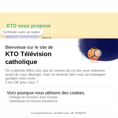
KTO vous propose
Article
Les reportages d'été 2026 de KTO
Article
La visite pastorale du pape Léon
XIV à Assise à suivre sur KTO le
jeudi 6 août
Article
Le pape en Uruguay, Argentine et
Pérou du 6 au 17 novembre 2026