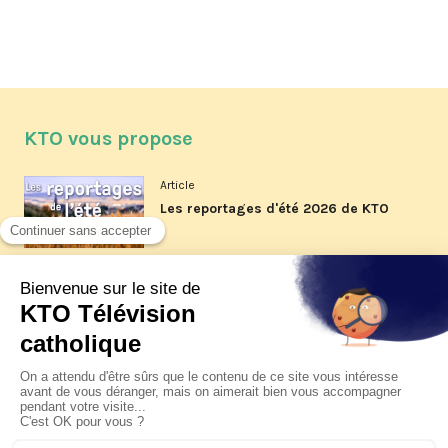
KTO vous propose
Article
Les reportages d'été 2026 de KTO
Article
La visite pastorale du pape Léon
XIV à Assise à suivre sur KTO le
jeudi 6 août
Article
Le pape en Uruguay, Argentine et
Pérou du 6 au 17 novembre 2026