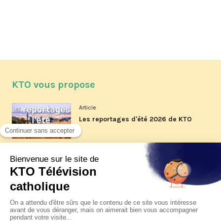
KTO vous propose
Article
Les reportages d'été 2026 de KTO
Article
La visite pastorale du pape Léon
XIV à Assise à suivre sur KTO le
jeudi 6 août
Article
Le pape en Uruguay, Argentine et
Pérou du 6 au 17 novembre 2026