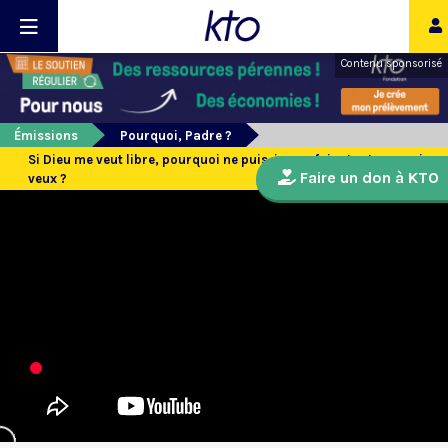
Contenu sponsorisé
Émissions
Pourquoi, Padre ?
Si Dieu me veut libre, pourquoi ne puis-je pas faire tout ce que je
Faire un don à KTO
veux ?