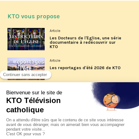
KTO vous propose
Article
Les Docteurs de l'Église, une série
documentaire à redécouvrir sur
KTO
Article
Les reportages d'été 2026 de KTO
Article
La visite pastorale du pape Léon
XIV à Assise à suivre sur KTO le
jeudi 6 août
Article
Le pape en Uruguay, Argentine et
Pérou du 6 au 17 novembre 2026