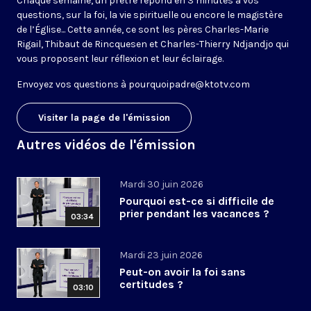
Chaque semaine, un prêtre répond en 3 minutes à vos
questions, sur la foi, la vie spirituelle ou encore le magistère
de l’Église... Cette année, ce sont les pères Charles-Marie
Rigail, Thibaut de Rincquesen et Charles-Thierry Ndjandjo qui
vous proposent leur réflexion et leur éclairage.
Envoyez vos questions à
pourquoipadre@ktotv.com
Visiter la page de l'émission
Autres vidéos de l'émission
Mardi 30 juin 2026
Pourquoi est-ce si difficile de
prier pendant les vacances ?
03:34
Mardi 23 juin 2026
Peut-on avoir la foi sans
certitudes ?
03:10