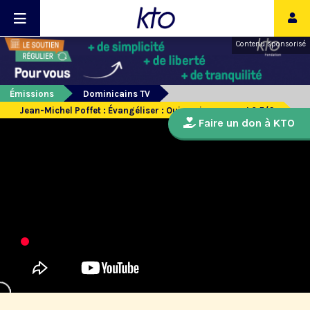
Contenu sponsorisé
Émissions
Dominicains TV
Jean-Michel Poffet : Évangéliser : Oui, mais comment ? 5/6
Faire un don à KTO